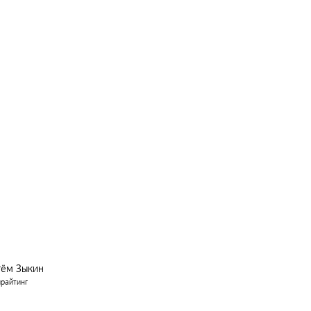
тём Зыкин
ирайтинг